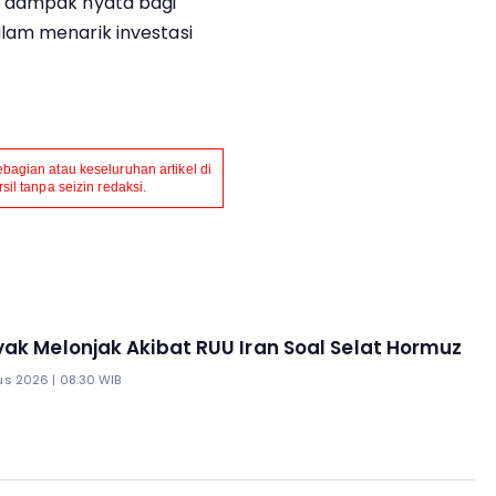
n dampak nyata bagi
lam menarik investasi
agian atau keseluruhan artikel di
il tanpa seizin redaksi.
ak Melonjak Akibat RUU Iran Soal Selat Hormuz
us 2026 | 08:30 WIB