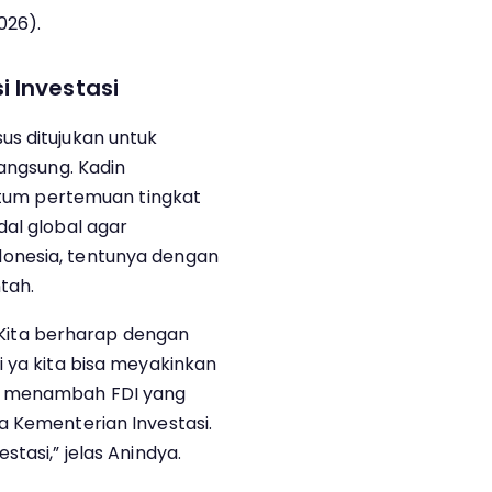
026).
i Investasi
us ditujukan untuk
langsung. Kadin
m pertemuan tingkat
dal global agar
onesia, tentunya dengan
tah.
r. Kita berharap dengan
i ya kita bisa meyakinkan
k menambah FDI yang
a Kementerian Investasi.
tasi,” jelas Anindya.