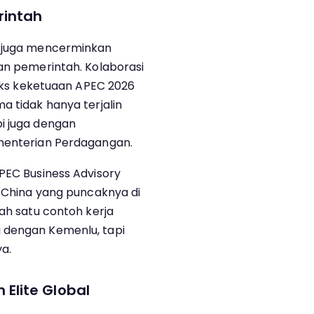
rintah
i juga mencerminkan
dan pemerintah. Kolaborasi
nteks keketuaan APEC 2026
a tidak hanya terjalin
i juga dengan
ementerian Perdagangan.
APEC Business Advisory
h China yang puncaknya di
lah satu contoh kerja
 dengan Kemenlu, tapi
a.
Elite Global