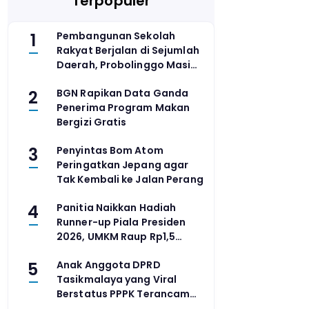
Terpopuler
1
Pembangunan Sekolah
Rakyat Berjalan di Sejumlah
Daerah, Probolinggo Masih
Siapkan Lahan
2
BGN Rapikan Data Ganda
Penerima Program Makan
Bergizi Gratis
3
Penyintas Bom Atom
Peringatkan Jepang agar
Tak Kembali ke Jalan Perang
4
Panitia Naikkan Hadiah
Runner-up Piala Presiden
2026, UMKM Raup Rp1,5
Miliar
5
Anak Anggota DPRD
Tasikmalaya yang Viral
Berstatus PPPK Terancam
Dipecat