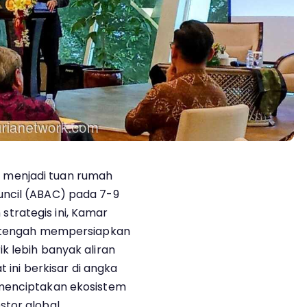
 menjadi tuan rumah
uncil (ABAC) pada 7-9
trategis ini, Kamar
a tengah mempersiapkan
k lebih banyak aliran
t ini berkisar di angka
 menciptakan ekosistem
tor global.