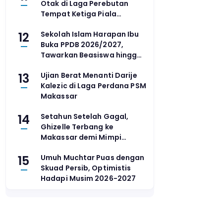
Otak di Laga Perebutan
Tempat Ketiga Piala
Presiden 2026
12
Sekolah Islam Harapan Ibu
Buka PPDB 2026/2027,
Tawarkan Beasiswa hingga
80 Persen
13
Ujian Berat Menanti Darije
Kalezic di Laga Perdana PSM
Makassar
14
Setahun Setelah Gagal,
Ghizelle Terbang ke
Makassar demi Mimpi
Masuk PB Djarum
15
Umuh Muchtar Puas dengan
Skuad Persib, Optimistis
Hadapi Musim 2026-2027