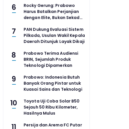
6
Rocky Gerung: Prabowo
Harus Batalkan Perjanjian
dengan Elite, Bukan Sekadar
Reshuffle
7
PAN Dukung Evaluasi Sistem
Pilkada, Usulan Wakil Kepala
Daerah Ditunjuk Layak Dikaji
8
Prabowo Terima Audiensi
BRIN, Sejumlah Produk
Teknologi Dipamerkan
9
Prabowo: Indonesia Butuh
Banyak Orang Pintar untuk
Kuasai Sains dan Teknologi
10
Toyota Uji Coba Solar B50
Sejauh 50 Ribu Kilometer,
Hasilnya Mulus
11
Persija dan Arema FC Putar