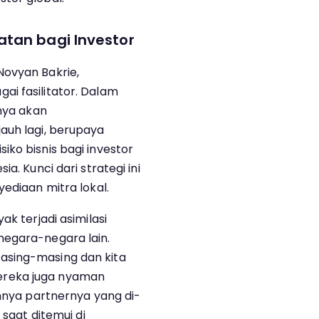
atan bagi Investor
Novyan Bakrie,
i fasilitator. Dalam
anya akan
auh lagi, berupaya
ko bisnis bagi investor
a. Kunci dari strategi ini
yediaan mitra lokal.
ak terjadi asimilasi
negara-negara lain.
asing-masing dan kita
ereka juga nyaman
ahnya partnernya yang di-
 saat ditemui di