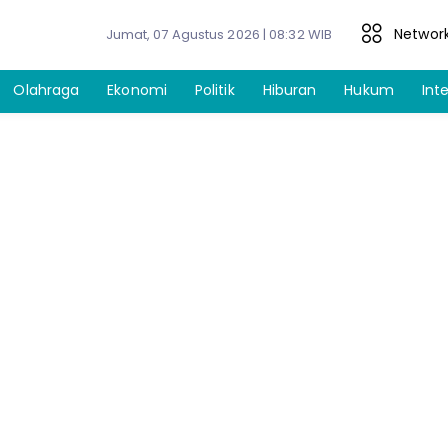
Networ
Jumat, 07 Agustus 2026 | 08:32 WIB
Olahraga
Ekonomi
Politik
Hiburan
Hukum
Int