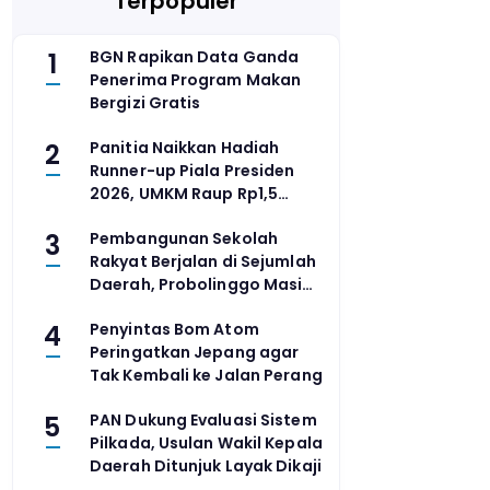
Terpopuler
1
BGN Rapikan Data Ganda
Penerima Program Makan
Bergizi Gratis
2
Panitia Naikkan Hadiah
Runner-up Piala Presiden
2026, UMKM Raup Rp1,5
Miliar
3
Pembangunan Sekolah
Rakyat Berjalan di Sejumlah
Daerah, Probolinggo Masih
Siapkan Lahan
4
Penyintas Bom Atom
Peringatkan Jepang agar
Tak Kembali ke Jalan Perang
5
PAN Dukung Evaluasi Sistem
Pilkada, Usulan Wakil Kepala
Daerah Ditunjuk Layak Dikaji