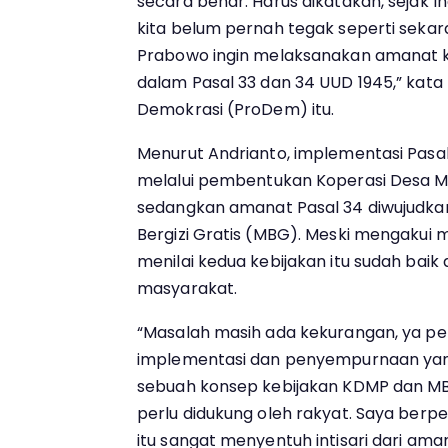
secara benar. Harus dikatakan, sejak Ind
kita belum pernah tegak seperti sekarang
Prabowo ingin melaksanakan amanat k
dalam Pasal 33 dan 34 UUD 1945,” kata
Demokrasi (ProDem) itu.
Menurut Andrianto, implementasi Pasal
melalui pembentukan Koperasi Desa M
sedangkan amanat Pasal 34 diwujudka
Bergizi Gratis (MBG). Meski mengakui 
menilai kedua kebijakan itu sudah baik
masyarakat.
“Masalah masih ada kekurangan, ya per
implementasi dan penyempurnaan yan
sebuah konsep kebijakan KDMP dan MBG
perlu didukung oleh rakyat. Saya berp
itu sangat menyentuh intisari dari aman