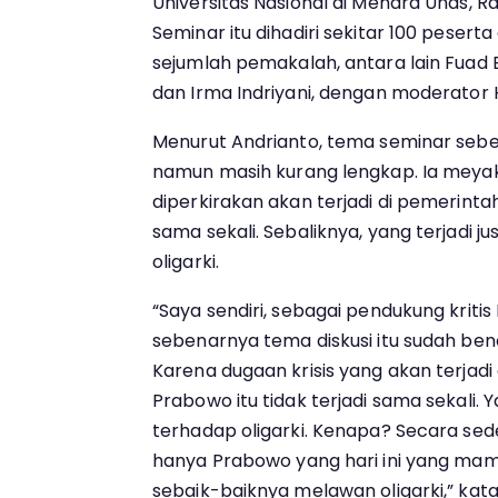
Universitas Nasional di Menara Unas, R
Seminar itu dihadiri sekitar 100 peser
sejumlah pemakalah, antara lain Fuad B
dan Irma Indriyani, dengan moderator H
Menurut Andrianto, tema seminar sebe
namun masih kurang lengkap. Ia meyaki
diperkirakan akan terjadi di pemerinta
sama sekali. Sebaliknya, yang terjadi ju
oligarki.
“Saya sendiri, sebagai pendukung kriti
sebenarnya tema diskusi itu sudah ben
Karena dugaan krisis yang akan terjad
Prabowo itu tidak terjadi sama sekali. Y
terhadap oligarki. Kenapa? Secara se
hanya Prabowo yang hari ini yang m
sebaik-baiknya melawan oligarki,” kat