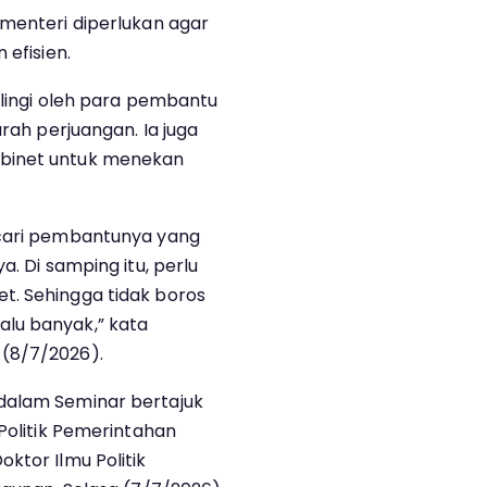
 menteri diperlukan agar
 efisien.
ilingi oleh para pembantu
arah perjuangan. Ia juga
abinet untuk menekan
ncari pembantunya yang
a. Di samping itu, perlu
t. Sehingga tidak boros
lu banyak,” kata
(8/7/2026).
dalam Seminar bertajuk
 Politik Pemerintahan
ktor Ilmu Politik