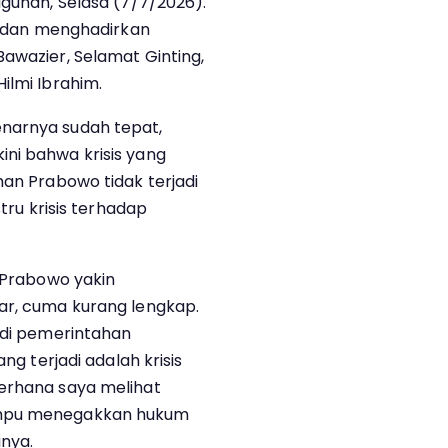
agunan, Selasa (7/7/2026).
ta dan menghadirkan
awazier, Selamat Ginting,
ilmi Ibrahim.
narnya sudah tepat,
ni bahwa krisis yang
han Prabowo tidak terjadi
stru krisis terhadap
s Prabowo yakin
ar, cuma kurang lengkap.
i di pemerintahan
ang terjadi adalah krisis
derhana saya melihat
ampu menegakkan hukum
anya.