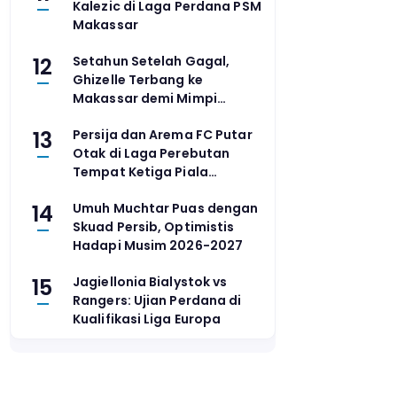
Kalezic di Laga Perdana PSM
Makassar
12
Setahun Setelah Gagal,
Ghizelle Terbang ke
Makassar demi Mimpi
Masuk PB Djarum
13
Persija dan Arema FC Putar
Otak di Laga Perebutan
Tempat Ketiga Piala
Presiden 2026
14
Umuh Muchtar Puas dengan
Skuad Persib, Optimistis
Hadapi Musim 2026-2027
15
Jagiellonia Bialystok vs
Rangers: Ujian Perdana di
Kualifikasi Liga Europa