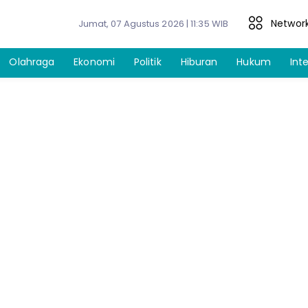
Networ
Jumat, 07 Agustus 2026 | 11:35 WIB
Olahraga
Ekonomi
Politik
Hiburan
Hukum
Int