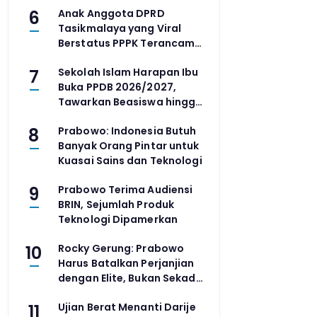
6
Anak Anggota DPRD
Tasikmalaya yang Viral
Berstatus PPPK Terancam
Dipecat
7
Sekolah Islam Harapan Ibu
Buka PPDB 2026/2027,
Tawarkan Beasiswa hingga
80 Persen
8
Prabowo: Indonesia Butuh
Banyak Orang Pintar untuk
Kuasai Sains dan Teknologi
9
Prabowo Terima Audiensi
BRIN, Sejumlah Produk
Teknologi Dipamerkan
10
Rocky Gerung: Prabowo
Harus Batalkan Perjanjian
dengan Elite, Bukan Sekadar
Reshuffle
11
Ujian Berat Menanti Darije