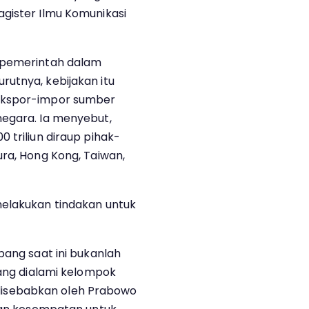
gister Ilmu Komunikasi
h pemerintah dalam
utnya, kebijakan itu
ekspor-impor sumber
negara. Ia menyebut,
 triliun diraup pihak-
ura, Hong Kong, Taiwan,
melakukan tindakan untuk
bang saat ini bukanlah
yang dialami kelompok
an disebabkan oleh Prabowo