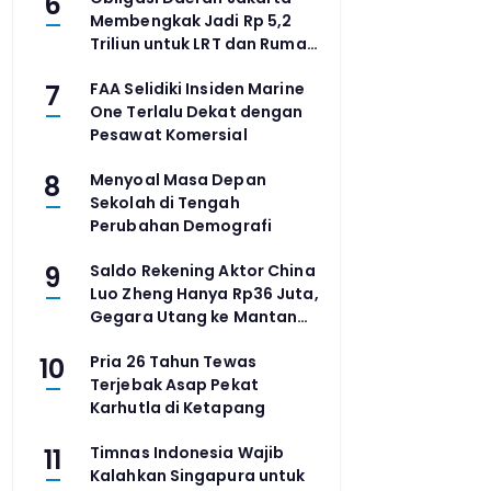
6
Membengkak Jadi Rp 5,2
Triliun untuk LRT dan Rumah
Sakit
7
FAA Selidiki Insiden Marine
One Terlalu Dekat dengan
Pesawat Komersial
8
Menyoal Masa Depan
Sekolah di Tengah
Perubahan Demografi
9
Saldo Rekening Aktor China
Luo Zheng Hanya Rp36 Juta,
Gegara Utang ke Mantan
Agensi
10
Pria 26 Tahun Tewas
Terjebak Asap Pekat
Karhutla di Ketapang
11
Timnas Indonesia Wajib
Kalahkan Singapura untuk