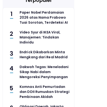
Terpopuler
1
Paper Nobel Perdamaian
2026 atas Nama Prabowo
Tuai Sorotan, Terdeteksi AI
2
Video Syur di IKEA Viral,
Manajemen: Tindakan
Individu
3
Endrick Dikabarkan Minta
Hengkang dari Real Madrid
4
Dakwah Tegas: Meneladani
Sikap Nabi dalam
Mengoreksi Penyimpangan
5
Komnas Anti Pemurtadan
dan DDII Rumuskan Strategi
Pembinaan Akidah
Obligasi Daerah Jakarta