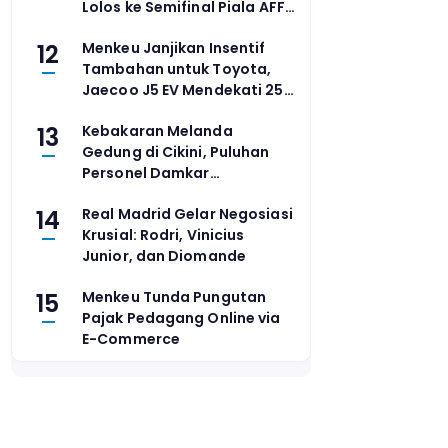
Lolos ke Semifinal Piala AFF
2026
12
Menkeu Janjikan Insentif
Tambahan untuk Toyota,
Jaecoo J5 EV Mendekati 25
Ribu Unit
13
Kebakaran Melanda
Gedung di Cikini, Puluhan
Personel Damkar
Dikerahkan
14
Real Madrid Gelar Negosiasi
Krusial: Rodri, Vinicius
Junior, dan Diomande
15
Menkeu Tunda Pungutan
Pajak Pedagang Online via
E-Commerce