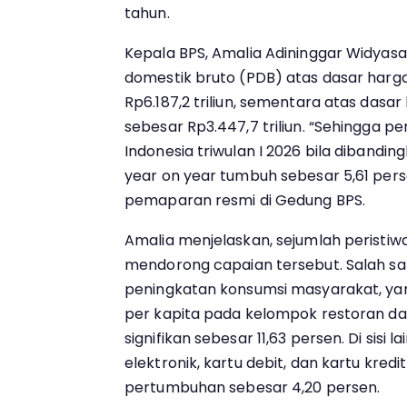
tahun.
Kepala BPS, Amalia Adininggar Widyasa
domestik bruto (PDB) atas dasar harg
Rp6.187,2 triliun, sementara atas dasa
sebesar Rp3.447,7 triliun. “Sehingga 
Indonesia triwulan I 2026 bila dibanding
year on year tumbuh sebesar 5,61 pers
pemaparan resmi di Gedung BPS.
Amalia menjelaskan, sejumlah peristiw
mendorong capaian tersebut. Salah sa
peningkatan konsumsi masyarakat, yang
per kapita pada kelompok restoran d
signifikan sebesar 11,63 persen. Di sisi lai
elektronik, kartu debit, dan kartu kred
pertumbuhan sebesar 4,20 persen.