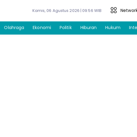
Networ
Kamis, 06 Agustus 2026 | 09:56 WIB
Olahraga
Ekonomi
Politik
Hiburan
Hukum
Int