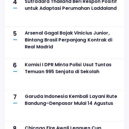
4
Sutradara Thailand Beri Respon Positif
untuk Adaptasi Perumahan Laddaland
5
Arsenal Gagal Bajak Vinicius Junior,
Bintang Brasil Perpanjang Kontrak di
Real Madrid
6
Komisi I DPR Minta Polisi Usut Tuntas
Temuan 995 Senjata di Sekolah
7
Garuda Indonesia Kembali Layani Rute
Bandung–Denpasar Mulai 14 Agustus
8
Chicago Fire Awali Leagues Cup