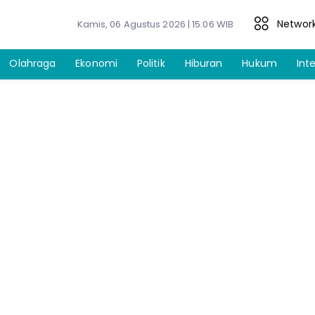
Networ
Kamis, 06 Agustus 2026 | 15:06 WIB
Olahraga
Ekonomi
Politik
Hiburan
Hukum
Int