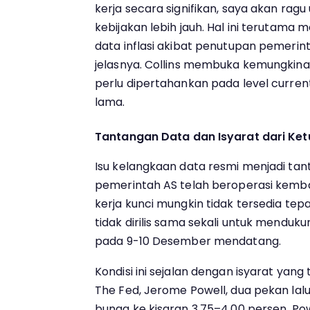
kerja secara signifikan, saya akan ra
kebijakan lebih jauh. Hal ini terutama
data inflasi akibat penutupan pemeri
jelasnya. Collins membuka kemungkin
perlu dipertahankan pada level curren
lama.
Tantangan Data dan Isyarat dari Ket
Isu kelangkaan data resmi menjadi ta
pemerintah AS telah beroperasi kembali
kerja kunci mungkin tidak tersedia te
tidak dirilis sama sekali untuk mendu
pada 9-10 Desember mendatang.
Kondisi ini sejalan dengan isyarat yang
The Fed, Jerome Powell, dua pekan lal
bunga ke kisaran 3,75–4,00 persen, 