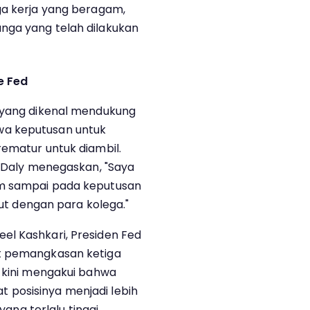
ga kerja yang beragam,
nga yang telah dilakukan
e Fed
o yang dikenal mendukung
wa keputusan untuk
rematur untuk diambil.
, Daly menegaskan, "Saya
um sampai pada keputusan
jut dengan para kolega."
el Kashkari, Presiden Fed
at pemangkasan ketiga
i kini mengakui bahwa
 posisinya menjadi lebih
yang terlalu tinggi,