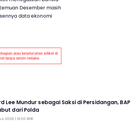
rtemuan Desember masih
absennya data ekonomi
agian atau keseluruhan artikel di
il tanpa seizin redaksi.
rd Lee Mundur sebagai Saksi di Persidangan, BAP
but dari Polda
us 2026 | 15:00 WIB