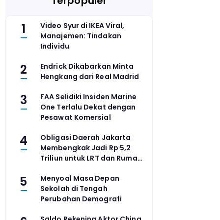
Terpopuler
1
Video Syur di IKEA Viral,
Manajemen: Tindakan
Individu
2
Endrick Dikabarkan Minta
Hengkang dari Real Madrid
3
FAA Selidiki Insiden Marine
One Terlalu Dekat dengan
Pesawat Komersial
4
Obligasi Daerah Jakarta
Membengkak Jadi Rp 5,2
Triliun untuk LRT dan Rumah
Sakit
5
Menyoal Masa Depan
Sekolah di Tengah
Perubahan Demografi
Saldo Rekening Aktor China