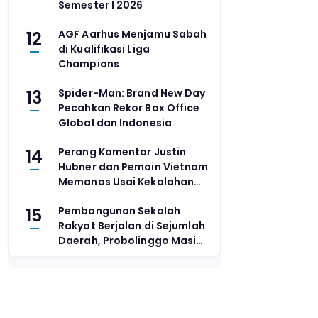
Semester I 2026
12
AGF Aarhus Menjamu Sabah
di Kualifikasi Liga
Champions
13
Spider-Man: Brand New Day
Pecahkan Rekor Box Office
Global dan Indonesia
14
Perang Komentar Justin
Hubner dan Pemain Vietnam
Memanas Usai Kekalahan
Timnas
15
Pembangunan Sekolah
Rakyat Berjalan di Sejumlah
Daerah, Probolinggo Masih
Siapkan Lahan