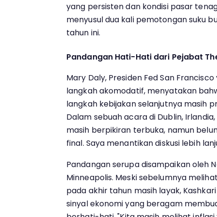
yang persisten dan kondisi pasar tena
menyusul dua kali pemotongan suku bu
tahun ini.
Pandangan Hati-Hati dari Pejabat Th
Mary Daly, Presiden Fed San Francisc
langkah akomodatif, menyatakan bah
langkah kebijakan selanjutnya masih p
Dalam sebuah acara di Dublin, Irlandia
masih berpikiran terbuka, namun bel
final. Saya menantikan diskusi lebih lan
Pandangan serupa disampaikan oleh Ne
Minneapolis. Meski sebelumnya melih
pada akhir tahun masih layak, Kashkar
sinyal ekonomi yang beragam membuat
berhati-hati. "Kita masih melihat inflasi 