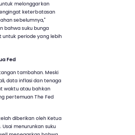
gu untuk melonggarkan
 mengingat keterbatasan
ntahan sebelumnya,"
an bahwa suku bunga
t untuk periode yang lebih
ua Fed
ntangan tambahan. Meski
, data inflasi dan tenaga
pat waktu atau bahkan
kung pertemuan The Fed
 telah diberikan oleh Ketua
u. Usai menurunkan suku
Powell menegaskan bahwa