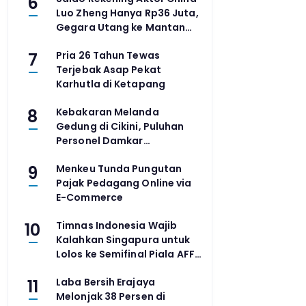
6
Luo Zheng Hanya Rp36 Juta,
Gegara Utang ke Mantan
Agensi
7
Pria 26 Tahun Tewas
Terjebak Asap Pekat
Karhutla di Ketapang
8
Kebakaran Melanda
Gedung di Cikini, Puluhan
Personel Damkar
Dikerahkan
9
Menkeu Tunda Pungutan
Pajak Pedagang Online via
E-Commerce
10
Timnas Indonesia Wajib
Kalahkan Singapura untuk
Lolos ke Semifinal Piala AFF
2026
11
Laba Bersih Erajaya
Melonjak 38 Persen di