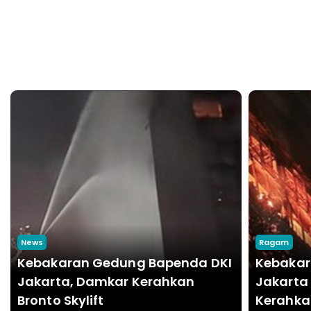
Headline
Headline
News
Ragam
Kebakaran Gedung Bapenda DKI
Kebakar
Jakarta, Damkar Kerahkan
Jakarta
Bronto Skylift
Kerahkan