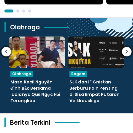
Olahraga
Olahraga
Ragam
O
Masa Kecil Nguyễn
SJK dan IF Gnistan
T
Đình Bắc Bersama
Berburu Poin Penting
Te
Idolanya Quế Ngọc Hải
di Sisa Empat Putaran
A
Terungkap
Veikkausliiga
S
Berita Terkini