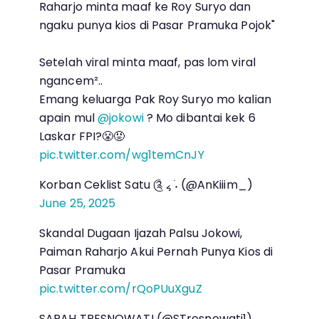
Raharjo minta maaf ke Roy Suryo dan
ngaku punya kios di Pasar Pramuka Pojok"
Setelah viral minta maaf, pas lom viral
ngancem²..
Emang keluarga Pak Roy Suryo mo kalian
apain mul
@jokowi
? Mo dibantai kek 6
Laskar FPI?😤😡
pic.twitter.com/wg1temCnJY
Korban Ceklist Satu ༊ ៹ ࣪˖ (@AnKiiim_)
June 25, 2025
Skandal Dugaan Ijazah Palsu Jokowi,
Paiman Raharjo Akui Pernah Punya Kios di
Pasar Pramuka
pic.twitter.com/rQoPUuXguZ
SARAH TRESNOWATI (@STresnowati1)