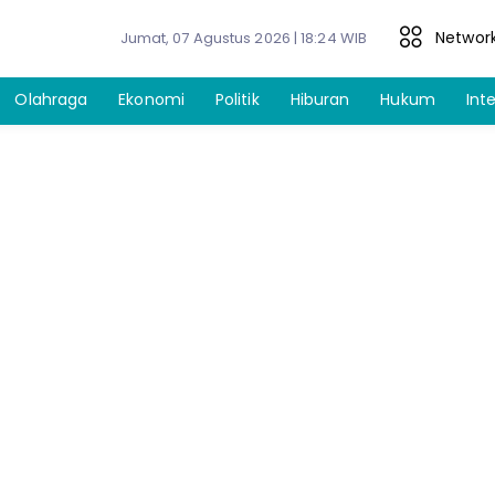
Networ
Jumat, 07 Agustus 2026 | 18:24 WIB
Olahraga
Ekonomi
Politik
Hiburan
Hukum
Int