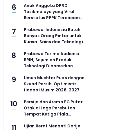
6
Anak Anggota DPRD
Tasikmalaya yang Viral
Berstatus PPPK Terancam
Dipecat
7
Prabowo: Indonesia Butuh
Banyak Orang Pintar untuk
Kuasai Sains dan Teknologi
8
Prabowo Terima Audiensi
BRIN, Sejumlah Produk
Teknologi Dipamerkan
9
Umuh Muchtar Puas dengan
Skuad Persib, Optimistis
Hadapi Musim 2026-2027
10
Persija dan Arema FC Putar
Otak di Laga Perebutan
Tempat Ketiga Piala
Presiden 2026
11
Ujian Berat Menanti Darije