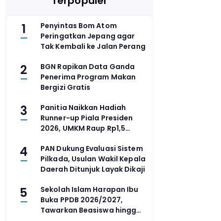
Terpopuler
1
Penyintas Bom Atom
Peringatkan Jepang agar
Tak Kembali ke Jalan Perang
2
BGN Rapikan Data Ganda
Penerima Program Makan
Bergizi Gratis
3
Panitia Naikkan Hadiah
Runner-up Piala Presiden
2026, UMKM Raup Rp1,5
Miliar
4
PAN Dukung Evaluasi Sistem
Pilkada, Usulan Wakil Kepala
Daerah Ditunjuk Layak Dikaji
5
Sekolah Islam Harapan Ibu
Buka PPDB 2026/2027,
Tawarkan Beasiswa hingga
80 Persen