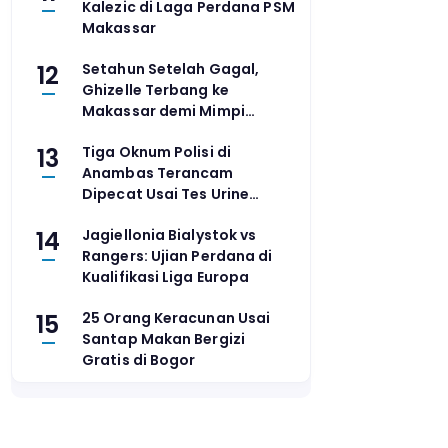
Kalezic di Laga Perdana PSM
Makassar
12
Setahun Setelah Gagal,
Ghizelle Terbang ke
Makassar demi Mimpi
Masuk PB Djarum
13
Tiga Oknum Polisi di
Anambas Terancam
Dipecat Usai Tes Urine
Positif Sabu
14
Jagiellonia Bialystok vs
Rangers: Ujian Perdana di
Kualifikasi Liga Europa
15
25 Orang Keracunan Usai
Santap Makan Bergizi
Gratis di Bogor