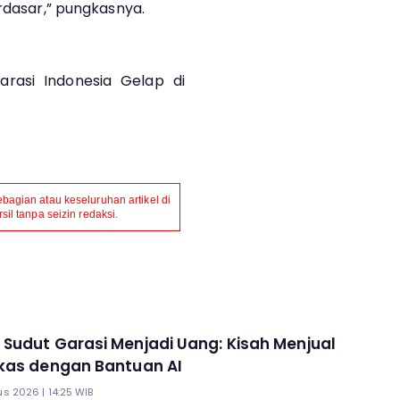
erdasar,” pungkasnya.
rasi Indonesia Gelap di
agian atau keseluruhan artikel di
il tanpa seizin redaksi.
Sudut Garasi Menjadi Uang: Kisah Menjual
kas dengan Bantuan AI
s 2026 | 14:25 WIB