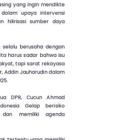
 asing yang ingin mendikte
 dalam upaya intervensi
 hilirisasi sumber daya
ng selalu berusaha dengan
ta harus sadar bahwa isu
akyat, tapi sarat rekayasa
r, Addin Jauharudin dalam
025.
etua DPR, Cucun Ahmad
donesia Gelap berisiko
u dan memiliki agenda
hak tertentu yang memiliki