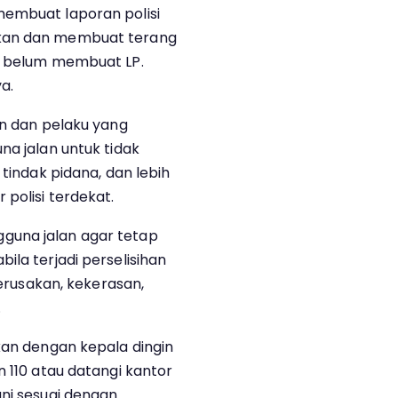
membuat laporan polisi
ikan dan membuat terang
an belum membuat LP.
a.
an dan pelaku yang
na jalan untuk tidak
 tindak pidana, dan lebih
 polisi terdekat.
guna jalan agar tetap
ila terjadi perselisihan
perusakan, kekerasan,
.
kan dengan kepala dingin
n 110 atau datangi kantor
ani sesuai dengan