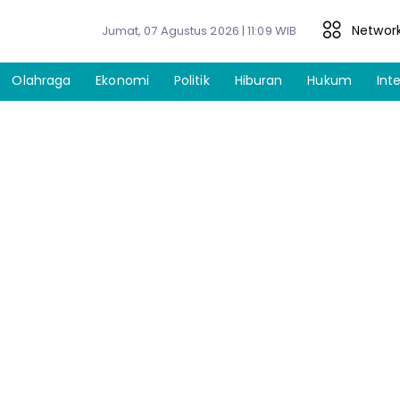
Networ
Jumat, 07 Agustus 2026 | 11:09 WIB
Olahraga
Ekonomi
Politik
Hiburan
Hukum
Int