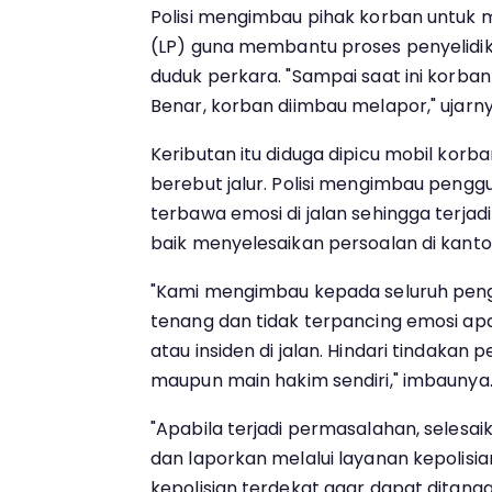
Polisi mengimbau pihak korban untuk 
(LP) guna membantu proses penyelid
duduk perkara. "Sampai saat ini korb
Benar, korban diimbau melapor," ujarny
Keributan itu diduga dipicu mobil korb
berebut jalur. Polisi mengimbau penggu
terbawa emosi di jalan sehingga terjadi
baik menyelesaikan persoalan di kantor
"Kami mengimbau kepada seluruh peng
tenang dan tidak terpancing emosi apab
atau insiden di jalan. Hindari tindakan 
maupun main hakim sendiri," imbaunya
"Apabila terjadi permasalahan, selesai
dan laporkan melalui layanan kepolisia
kepolisian terdekat agar dapat ditang