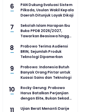
6
PAN Dukung Evaluasi Sistem
Pilkada, Usulan Wakil Kepala
Daerah Ditunjuk Layak Dikaji
7
Sekolah Islam Harapan Ibu
Buka PPDB 2026/2027,
Tawarkan Beasiswa hingga
80 Persen
8
Prabowo Terima Audiensi
BRIN, Sejumlah Produk
Teknologi Dipamerkan
9
Prabowo: Indonesia Butuh
Banyak Orang Pintar untuk
Kuasai Sains dan Teknologi
10
Rocky Gerung: Prabowo
Harus Batalkan Perjanjian
dengan Elite, Bukan Sekadar
Reshuffle
11
Ujian Berat Menanti Darije