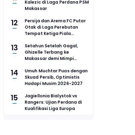
Kalezic di Laga Perdana PSM
Makassar
12
Persija dan Arema FC Putar
Otak di Laga Perebutan
Tempat Ketiga Piala
Presiden 2026
13
Setahun Setelah Gagal,
Ghizelle Terbang ke
Makassar demi Mimpi
Masuk PB Djarum
14
Umuh Muchtar Puas dengan
Skuad Persib, Optimistis
Hadapi Musim 2026-2027
15
Jagiellonia Bialystok vs
Rangers: Ujian Perdana di
Kualifikasi Liga Europa