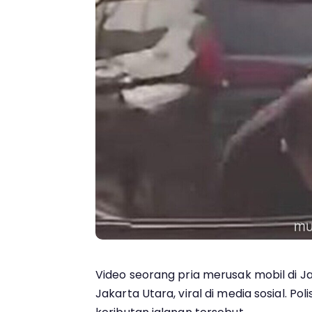
Video seorang pria merusak mobil di Ja
Jakarta Utara, viral di media sosial. Pol