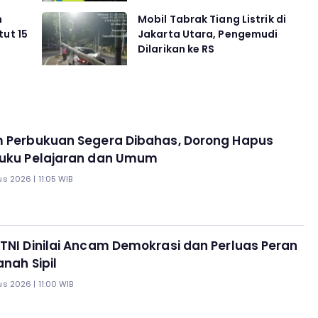
h
Mobil Tabrak Tiang Listrik di
tut 15
Jakarta Utara, Pengemudi
Dilarikan ke RS
m Perbukuan Segera Dibahas, Dorong Hapus
Buku Pelajaran dan Umum
s 2026 | 11:05 WIB
TNI Dinilai Ancam Demokrasi dan Perluas Peran
Ranah Sipil
s 2026 | 11:00 WIB