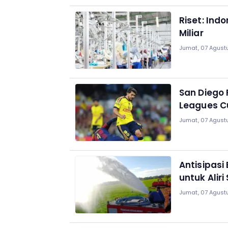
Riset: In
Miliar
Jumat, 07 Agustu
San Diego 
Leagues C
Jumat, 07 Agustu
Antisipas
untuk Alir
Jumat, 07 Agustu