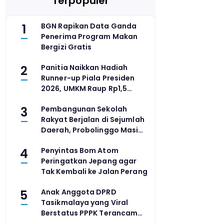
Terpopuler
1
BGN Rapikan Data Ganda
Penerima Program Makan
Bergizi Gratis
2
Panitia Naikkan Hadiah
Runner-up Piala Presiden
2026, UMKM Raup Rp1,5
Miliar
3
Pembangunan Sekolah
Rakyat Berjalan di Sejumlah
Daerah, Probolinggo Masih
Siapkan Lahan
4
Penyintas Bom Atom
Peringatkan Jepang agar
Tak Kembali ke Jalan Perang
5
Anak Anggota DPRD
Tasikmalaya yang Viral
Berstatus PPPK Terancam
Dipecat