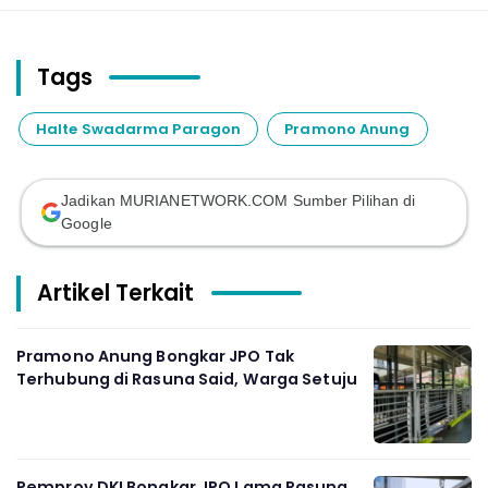
Tags
Halte Swadarma Paragon
Pramono Anung
Jadikan MURIANETWORK.COM Sumber Pilihan di
Google
Artikel Terkait
Pramono Anung Bongkar JPO Tak
Terhubung di Rasuna Said, Warga Setuju
Pemprov DKI Bongkar JPO Lama Rasuna