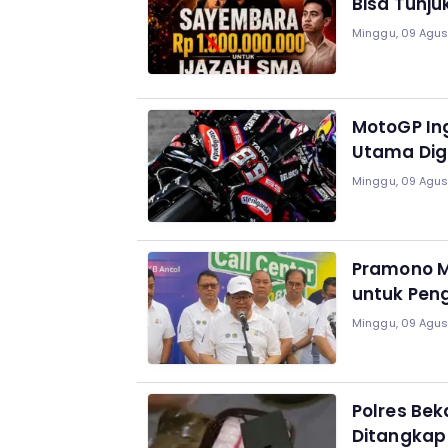
Bisa Tunju
Minggu, 09 Agust
MotoGP Ing
Utama Dig
Minggu, 09 Agust
Pramono Mi
untuk Peng
Minggu, 09 Agust
Polres Bek
Ditangkap