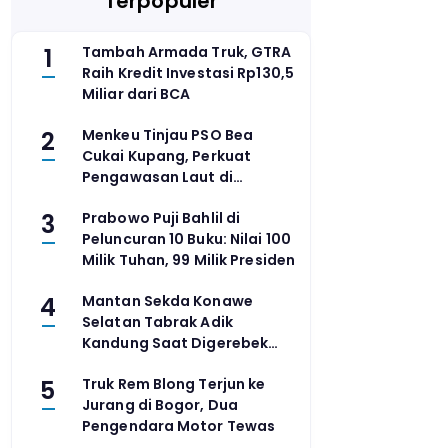
Terpopuler
1
Tambah Armada Truk, GTRA
Raih Kredit Investasi Rp130,5
Miliar dari BCA
2
Menkeu Tinjau PSO Bea
Cukai Kupang, Perkuat
Pengawasan Laut di
Perbatasan Timur
3
Prabowo Puji Bahlil di
Peluncuran 10 Buku: Nilai 100
Milik Tuhan, 99 Milik Presiden
4
Mantan Sekda Konawe
Selatan Tabrak Adik
Kandung Saat Digerebek
Keluarga
5
Truk Rem Blong Terjun ke
Jurang di Bogor, Dua
Pengendara Motor Tewas