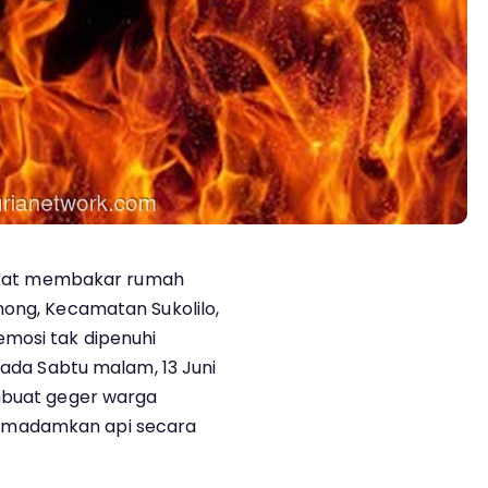
 nekat membakar rumah
nong, Kecamatan Sukolilo,
emosi tak dipenuhi
pada Sabtu malam, 13 Juni
embuat geger warga
emadamkan api secara