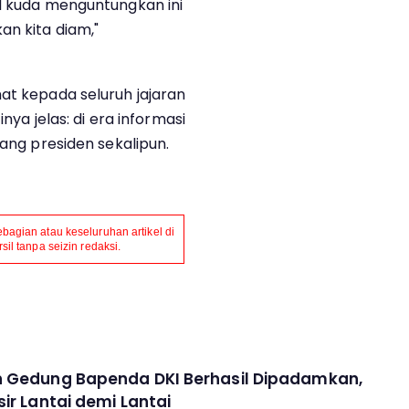
al kuda menguntungkan ini
an kita diam,"
at kepada seluruh jajaran
inya jelas: di era informasi
rang presiden sekalipun.
agian atau keseluruhan artikel di
il tanpa seizin redaksi.
 Gedung Bapenda DKI Berhasil Dipadamkan,
sir Lantai demi Lantai