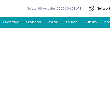
Networ
Sabtu, 08 Agustus 2026 | 04:01 WIB
Olahraga
Ekonomi
Politik
Hiburan
Hukum
Int