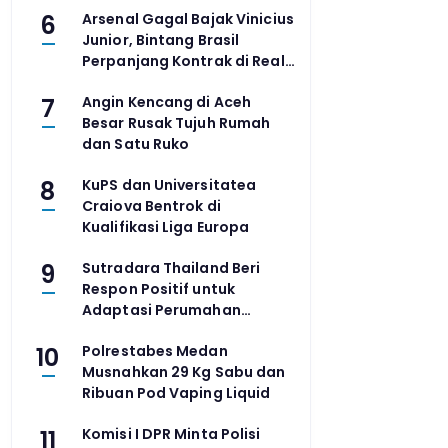
6
Arsenal Gagal Bajak Vinicius
Junior, Bintang Brasil
Perpanjang Kontrak di Real
Madrid
7
Angin Kencang di Aceh
Besar Rusak Tujuh Rumah
dan Satu Ruko
8
KuPS dan Universitatea
Craiova Bentrok di
Kualifikasi Liga Europa
9
Sutradara Thailand Beri
Respon Positif untuk
Adaptasi Perumahan
Laddaland
10
Polrestabes Medan
Musnahkan 29 Kg Sabu dan
Ribuan Pod Vaping Liquid
11
Komisi I DPR Minta Polisi