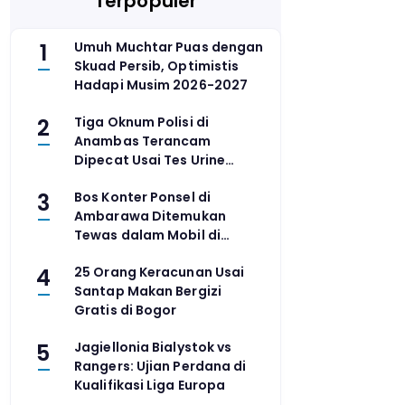
Terpopuler
1
Umuh Muchtar Puas dengan
Skuad Persib, Optimistis
Hadapi Musim 2026-2027
2
Tiga Oknum Polisi di
Anambas Terancam
Dipecat Usai Tes Urine
Positif Sabu
3
Bos Konter Ponsel di
Ambarawa Ditemukan
Tewas dalam Mobil di
Grobogan, Polisi Selidiki
4
25 Orang Keracunan Usai
Perampokan
Santap Makan Bergizi
Gratis di Bogor
5
Jagiellonia Bialystok vs
Rangers: Ujian Perdana di
Kualifikasi Liga Europa