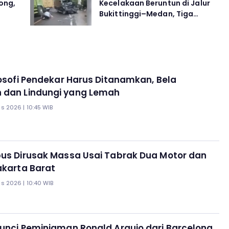
ong,
Kecelakaan Beruntun di Jalur
Bukittinggi–Medan, Tiga
Luka
ilosofi Pendekar Harus Ditanamkan, Bela
 dan Lindungi yang Lemah
s 2026 | 10:45 WIB
bus Dirusak Massa Usai Tabrak Dua Motor dan
akarta Barat
s 2026 | 10:40 WIB
Kunci Peminjaman Ronald Araujo dari Barcelona