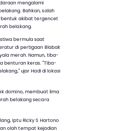
endaraan mengalami
belakang. Bahkan, salah
erbentuk akibat tergencet
rah belakang.
istiwa bermula saat
ratur di pertigaan Blabak
yala merah. Namun, tiba-
a benturan keras. "Tiba-
akang," ujar Hadi di lokasi
efek domino, membuat lima
arah belakang secara
ang, Iptu Ricky S Hartono
an olah tempat kejadian