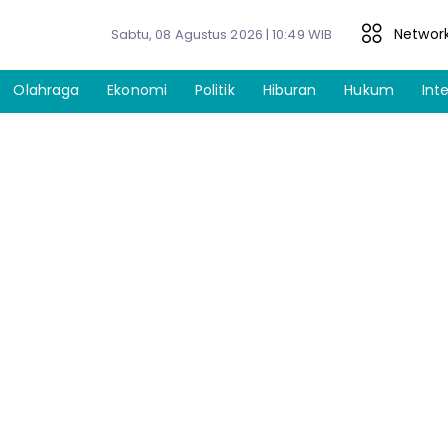
Networ
Sabtu, 08 Agustus 2026 | 10:49 WIB
Olahraga
Ekonomi
Politik
Hiburan
Hukum
Int