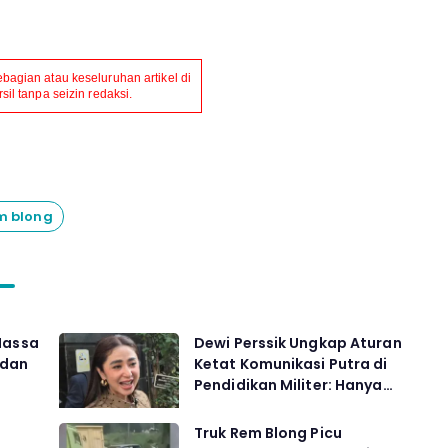
agian atau keseluruhan artikel di
il tanpa seizin redaksi.
m blong
Massa
Dewi Perssik Ungkap Aturan
 dan
Ketat Komunikasi Putra di
Pendidikan Militer: Hanya
Satu Jam Pegang Ponsel
i
Truk Rem Blong Picu