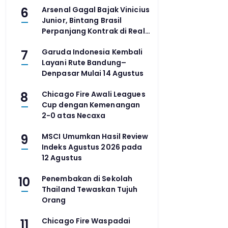
6
Arsenal Gagal Bajak Vinicius
Junior, Bintang Brasil
Perpanjang Kontrak di Real
Madrid
7
Garuda Indonesia Kembali
Layani Rute Bandung–
Denpasar Mulai 14 Agustus
8
Chicago Fire Awali Leagues
Cup dengan Kemenangan
2-0 atas Necaxa
9
MSCI Umumkan Hasil Review
Indeks Agustus 2026 pada
12 Agustus
10
Penembakan di Sekolah
Thailand Tewaskan Tujuh
Orang
11
Chicago Fire Waspadai