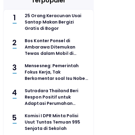
Terpopuler
1
25 Orang Keracunan Usai
Santap Makan Bergizi
Gratis di Bogor
2
Bos Konter Ponsel di
Ambarawa Ditemukan
Tewas dalam Mobil di
Grobogan, Polisi Selidiki
3
Mensesneg: Pemerintah
Perampokan
Fokus Kerja, Tak
Berkomentar soal Isu Nobel
MBG
4
Sutradara Thailand Beri
Respon Positif untuk
Adaptasi Perumahan
Laddaland
5
Komisi I DPR Minta Polisi
Usut Tuntas Temuan 995
Senjata di Sekolah