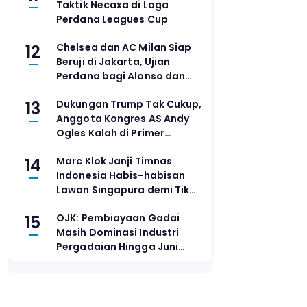
Taktik Necaxa di Laga
Perdana Leagues Cup
12
Chelsea dan AC Milan Siap
Beruji di Jakarta, Ujian
Perdana bagi Alonso dan
Amorim
13
Dukungan Trump Tak Cukup,
Anggota Kongres AS Andy
Ogles Kalah di Primer
Tennessee
14
Marc Klok Janji Timnas
Indonesia Habis-habisan
Lawan Singapura demi Tiket
Semifinal
15
OJK: Pembiayaan Gadai
Masih Dominasi Industri
Pergadaian Hingga Juni
2026