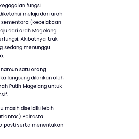
 kegagalan fungsi
iketahui melaju dari arah
n sementara (kecelakaan
laju dari arah Magelang
rfungsi. Akibatnya, truk
ng sedang menunggu
o.
i, namun satu orang
ka langsung dilarikan oleh
rah Putih Magelang untuk
if.
 masih diselidiki lebih
Satlantas) Polresta
 pasti serta menentukan